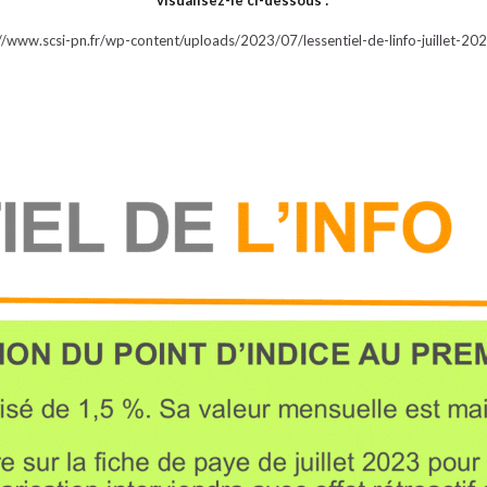
visualisez-le ci-dessous :
//www.scsi-pn.fr/wp-content/uploads/2023/07/lessentiel-de-linfo-juillet-20