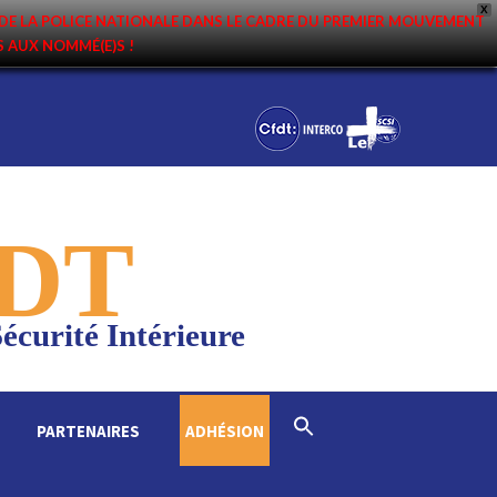
X
DE LA POLICE NATIONALE DANS LE CADRE DU PREMIER MOUVEMENT
NS AUX NOMMÉ(E)S !
DT
écurité Intérieure
Search
PARTENAIRES
ADHÉSION
for:
Search Button