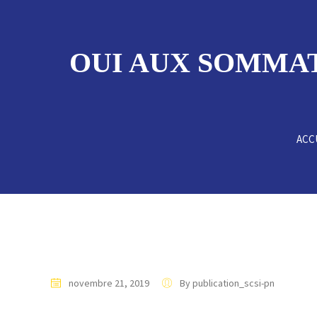
OUI AUX SOMMAT
ACC
novembre 21, 2019
By publication_scsi-pn