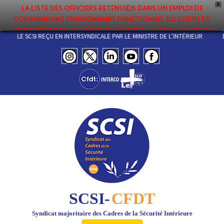
X
LA LISTE DES OFFICIERS RETENU(E)S DANS UN EMPLOI DE
COMMANDANT DIVISIONNAIRE FONCTIONNEL DU CORPS DE
COMMANDEMENT DE LA POLICE NATIONALE DANS LE CADRE DU
PAF
LE SCSI REÇU EN INTERSYNDICALE PAR LE MINISTRE DE L’INTÉRIEUR
PREMIER MOUVEMENT 2026 A ÉTÉ DIFFUSÉE. ELLE EST DISPONIBLE EN
PAGES PROTÉGÉES DU SITE. FÉLICITATIONS AUX NOMMÉ(E)S !
SCSI-
CFDT
Syndicat majoritaire des Cadres de la Sécurité Intérieure