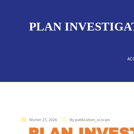
PLAN INVESTIGA
AC
février 27, 2026
By publication_scsi-pn