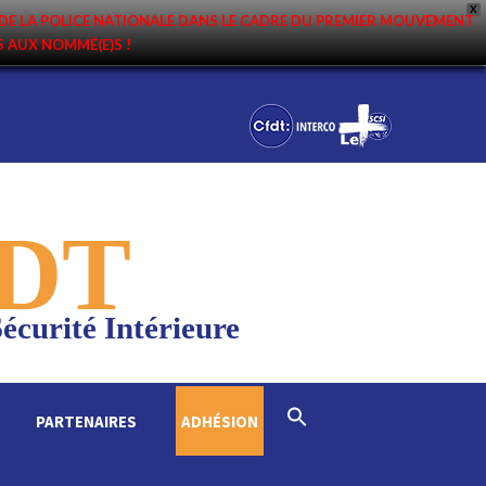
X
DE LA POLICE NATIONALE DANS LE CADRE DU PREMIER MOUVEMENT
NS AUX NOMMÉ(E)S !
DT
écurité Intérieure
Search
PARTENAIRES
ADHÉSION
for:
Search Button