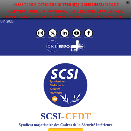
X
LA LISTE DES OFFICIERS RETENU(E)S DANS UN EMPLOI DE
COMMANDANT DIVISIONNAIRE FONCTIONNEL DU CORPS DE
COMMANDEMENT DE LA POLICE NATIONALE DANS LE CADRE DU
 Juin 2026
PREMIER MOUVEMENT 2026 A ÉTÉ DIFFUSÉE. ELLE EST DISPONIBLE EN
PAGES PROTÉGÉES DU SITE. FÉLICITATIONS AUX NOMMÉ(E)S !
SCSI-
CFDT
Syndicat majoritaire des Cadres de la Sécurité Intérieure