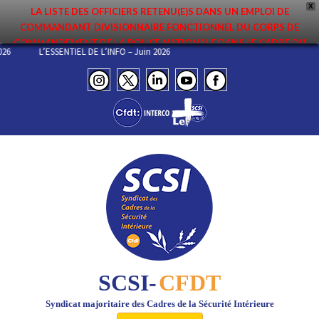
X
LA LISTE DES OFFICIERS RETENU(E)S DANS UN EMPLOI DE
COMMANDANT DIVISIONNAIRE FONCTIONNEL DU CORPS DE
COMMANDEMENT DE LA POLICE NATIONALE DANS LE CADRE DU
T 2026
L’ESSENTIEL DE L’INFO – Juin 2026
PREMIER MOUVEMENT 2026 A ÉTÉ DIFFUSÉE. ELLE EST DISPONIBLE EN
PAGES PROTÉGÉES DU SITE. FÉLICITATIONS AUX NOMMÉ(E)S !
SCSI-
CFDT
Syndicat majoritaire des Cadres de la Sécurité Intérieure