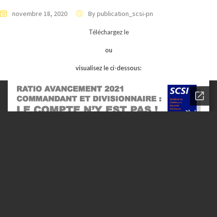
novembre 18, 2020
By publication_scsi-pn
Téléchargez le
ou
visualisez le ci-dessous: