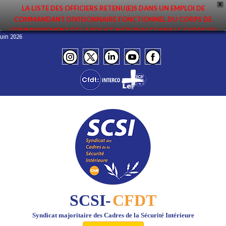
X
LA LISTE DES OFFICIERS RETENU(E)S DANS UN EMPLOI DE
COMMANDANT DIVISIONNAIRE FONCTIONNEL DU CORPS DE
COMMANDEMENT DE LA POLICE NATIONALE DANS LE CADRE DU
– Juin 2026
PREMIER MOUVEMENT 2026 A ÉTÉ DIFFUSÉE. ELLE EST DISPONIBLE EN
PAGES PROTÉGÉES DU SITE. FÉLICITATIONS AUX NOMMÉ(E)S !
SCSI-
CFDT
Syndicat majoritaire des Cadres de la Sécurité Intérieure