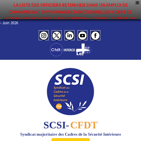
X
LA LISTE DES OFFICIERS RETENU(E)S DANS UN EMPLOI DE
COMMANDANT DIVISIONNAIRE FONCTIONNEL DU CORPS DE
COMMANDEMENT DE LA POLICE NATIONALE DANS LE CADRE DU
INFO – Juin 2026
PREMIER MOUVEMENT 2026 A ÉTÉ DIFFUSÉE. ELLE EST DISPONIBLE EN
PAGES PROTÉGÉES DU SITE. FÉLICITATIONS AUX NOMMÉ(E)S !
SCSI-
CFDT
Syndicat majoritaire des Cadres de la Sécurité Intérieure