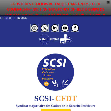
X
LA LISTE DES OFFICIERS RETENU(E)S DANS UN EMPLOI DE
COMMANDANT DIVISIONNAIRE FONCTIONNEL DU CORPS DE
COMMANDEMENT DE LA POLICE NATIONALE DANS LE CADRE DU
 DE L’INFO – Juin 2026
PREMIER MOUVEMENT 2026 A ÉTÉ DIFFUSÉE. ELLE EST DISPONIBLE EN
PAGES PROTÉGÉES DU SITE. FÉLICITATIONS AUX NOMMÉ(E)S !
SCSI-
CFDT
Syndicat majoritaire des Cadres de la Sécurité Intérieure