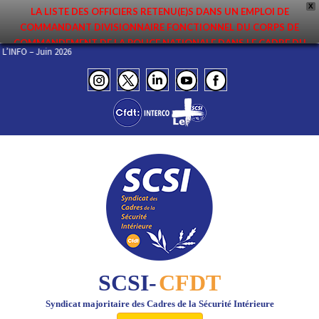
X
LA LISTE DES OFFICIERS RETENU(E)S DANS UN EMPLOI DE
COMMANDANT DIVISIONNAIRE FONCTIONNEL DU CORPS DE
COMMANDEMENT DE LA POLICE NATIONALE DANS LE CADRE DU
EL DE L’INFO – Juin 2026
PREMIER MOUVEMENT 2026 A ÉTÉ DIFFUSÉE. ELLE EST DISPONIBLE EN
PAGES PROTÉGÉES DU SITE. FÉLICITATIONS AUX NOMMÉ(E)S !
SCSI-
CFDT
Syndicat majoritaire des Cadres de la Sécurité Intérieure