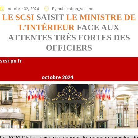
octobre 02, 2024
By publication_scsi-pn
LE SCSI
SAISIT
LE MINISTRE DE
L’INTÉRIEUR
FACE AUX
ATTENTES TRÈS FORTES DES
OFFICIERS
scsi-pn.fr
octobre 2024
Le SCSI-Cfdt a saisi par courrier le nouveau ministre de