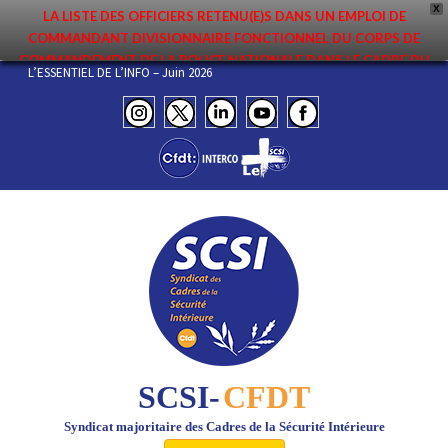
X
LA LISTE DES OFFICIERS RETENU(E)S DANS UN EMPLOI DE
COMMANDANT DIVISIONNAIRE FONCTIONNEL DU CORPS DE
COMMANDEMENT DE LA POLICE NATIONALE DANS LE CADRE DU
6
L’ESSENTIEL DE L’INFO – Juin 2026
PREMIER MOUVEMENT 2026 A ÉTÉ DIFFUSÉE. ELLE EST DISPONIBLE EN
PAGES PROTÉGÉES DU SITE. FÉLICITATIONS AUX NOMMÉ(E)S !
SCSI-
CFDT
Syndicat majoritaire des Cadres de la Sécurité Intérieure