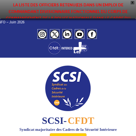
X
LA LISTE DES OFFICIERS RETENU(E)S DANS UN EMPLOI DE
COMMANDANT DIVISIONNAIRE FONCTIONNEL DU CORPS DE
COMMANDEMENT DE LA POLICE NATIONALE DANS LE CADRE DU
’INFO – Juin 2026
PREMIER MOUVEMENT 2026 A ÉTÉ DIFFUSÉE. ELLE EST DISPONIBLE EN
PAGES PROTÉGÉES DU SITE. FÉLICITATIONS AUX NOMMÉ(E)S !
SCSI-
CFDT
Syndicat majoritaire des Cadres de la Sécurité Intérieure