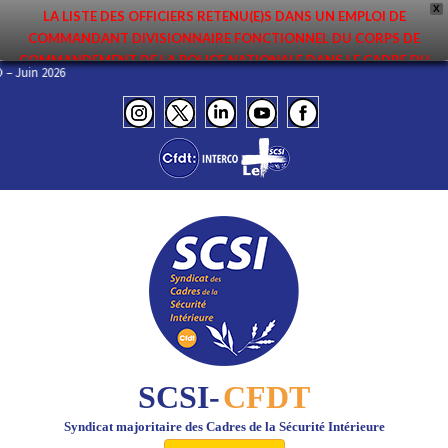
X
LA LISTE DES OFFICIERS RETENU(E)S DANS UN EMPLOI DE
COMMANDANT DIVISIONNAIRE FONCTIONNEL DU CORPS DE
COMMANDEMENT DE LA POLICE NATIONALE DANS LE CADRE DU
INFO – Juin 2026
PREMIER MOUVEMENT 2026 A ÉTÉ DIFFUSÉE. ELLE EST DISPONIBLE EN
PAGES PROTÉGÉES DU SITE. FÉLICITATIONS AUX NOMMÉ(E)S !
SCSI-
CFDT
Syndicat majoritaire des Cadres de la Sécurité Intérieure