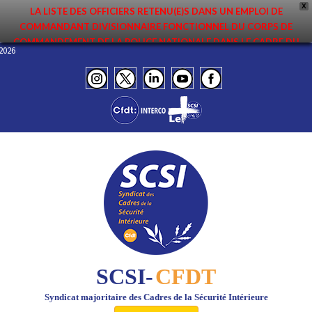
X
LA LISTE DES OFFICIERS RETENU(E)S DANS UN EMPLOI DE
COMMANDANT DIVISIONNAIRE FONCTIONNEL DU CORPS DE
COMMANDEMENT DE LA POLICE NATIONALE DANS LE CADRE DU
n 2026
PREMIER MOUVEMENT 2026 A ÉTÉ DIFFUSÉE. ELLE EST DISPONIBLE EN
PAGES PROTÉGÉES DU SITE. FÉLICITATIONS AUX NOMMÉ(E)S !
SCSI-
CFDT
Syndicat majoritaire des Cadres de la Sécurité Intérieure