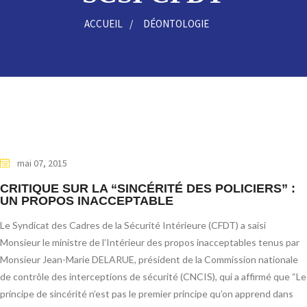
ACCUEIL
DÉONTOLOGIE
mai 07, 2015
CRITIQUE SUR LA “SINCÉRITÉ DES POLICIERS” :
UN PROPOS INACCEPTABLE
Le Syndicat des Cadres de la Sécurité Intérieure (CFDT) a saisi
Monsieur le ministre de l’Intérieur des propos inacceptables tenus par
Monsieur Jean-Marie DELARUE, président de la Commission nationale
de contrôle des interceptions de sécurité (CNCIS), qui a affirmé que “Le
principe de sincérité n’est pas le premier principe qu’on apprend dans