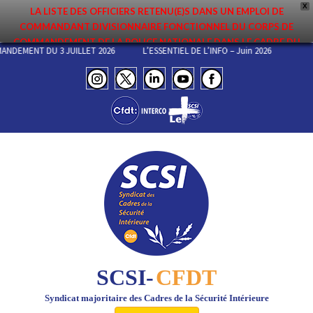
X
LA LISTE DES OFFICIERS RETENU(E)S DANS UN EMPLOI DE
COMMANDANT DIVISIONNAIRE FONCTIONNEL DU CORPS DE
COMMANDEMENT DE LA POLICE NATIONALE DANS LE CADRE DU
MANDEMENT DU 3 JUILLET 2026
L’ESSENTIEL DE L’INFO – Juin 2026
PREMIER MOUVEMENT 2026 A ÉTÉ DIFFUSÉE. ELLE EST DISPONIBLE EN
PAGES PROTÉGÉES DU SITE. FÉLICITATIONS AUX NOMMÉ(E)S !
SCSI-
CFDT
Syndicat majoritaire des Cadres de la Sécurité Intérieure