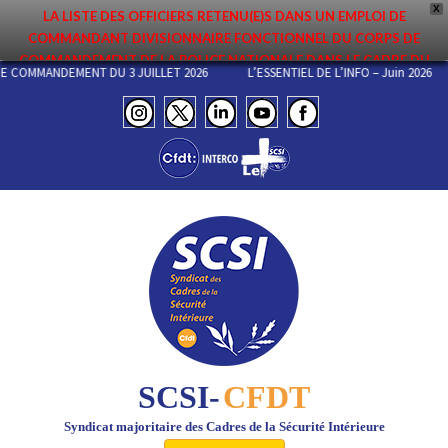
X
LA LISTE DES OFFICIERS RETENU(E)S DANS UN EMPLOI DE
COMMANDANT DIVISIONNAIRE FONCTIONNEL DU CORPS DE
COMMANDEMENT DE LA POLICE NATIONALE DANS LE CADRE DU
 DE COMMANDEMENT DU 3 JUILLET 2026
L’ESSENTIEL DE L’INFO – Juin 2026
PREMIER MOUVEMENT 2026 A ÉTÉ DIFFUSÉE. ELLE EST DISPONIBLE EN
PAGES PROTÉGÉES DU SITE. FÉLICITATIONS AUX NOMMÉ(E)S !
SCSI-
CFDT
Syndicat majoritaire des Cadres de la Sécurité Intérieure