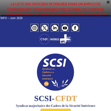
X
LA LISTE DES OFFICIERS RETENU(E)S DANS UN EMPLOI DE
COMMANDANT DIVISIONNAIRE FONCTIONNEL DU CORPS DE
COMMANDEMENT DE LA POLICE NATIONALE DANS LE CADRE DU
E L’INFO – Juin 2026
PREMIER MOUVEMENT 2026 A ÉTÉ DIFFUSÉE. ELLE EST DISPONIBLE EN
PAGES PROTÉGÉES DU SITE. FÉLICITATIONS AUX NOMMÉ(E)S !
SCSI-
CFDT
Syndicat majoritaire des Cadres de la Sécurité Intérieure