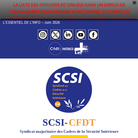
X
LA LISTE DES OFFICIERS RETENU(E)S DANS UN EMPLOI DE
COMMANDANT DIVISIONNAIRE FONCTIONNEL DU CORPS DE
COMMANDEMENT DE LA POLICE NATIONALE DANS LE CADRE DU
L’ESSENTIEL DE L’INFO – Juin 2026
PREMIER MOUVEMENT 2026 A ÉTÉ DIFFUSÉE. ELLE EST DISPONIBLE EN
PAGES PROTÉGÉES DU SITE. FÉLICITATIONS AUX NOMMÉ(E)S !
SCSI-
CFDT
Syndicat majoritaire des Cadres de la Sécurité Intérieure