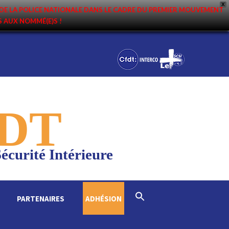
X
DE LA POLICE NATIONALE DANS LE CADRE DU PREMIER MOUVEMENT
NS AUX NOMMÉ(E)S !
DT
écurité Intérieure
Search
PARTENAIRES
ADHÉSION
for:
Search Button