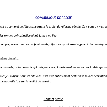
COMMUNIQUÉ DE PRESSE
it au sommet de l’état concernant le projet de réforme pénale. Ce « couac » n’en est
s rondes police/justice n’ont jamais eu lieu.
s non préparées avec les professionnels, réformes ayant ensuite généré des conséque
le même chemin…
 de sécurité, notamment les plus défavorisés, lourdement impactés par la délinquan
jeu majeur pour les citoyens. Il va être entièrement déstabilisé si la concertation ent
e nouvelle fois sur la réalité de terrain.
Contact presse
: