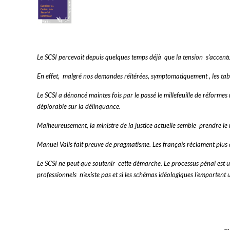
Le SCSI percevait depuis quelques temps déjà que la tension s’accentua
En effet, malgré nos demandes réitérées, symptomatiquement , les table
Le SCSI a dénoncé maintes fois par le passé le millefeuille de réforme
déplorable sur la délinquance.
Malheureusement, la ministre de la justice actuelle semble prendre 
Manuel Valls fait preuve de pragmatisme. Les français réclament plus
Le SCSI ne peut que soutenir cette démarche. Le processus pénal est un en
professionnels n’existe pas et si les schémas idéologiques l’emportent un