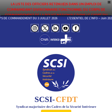
X
LA LISTE DES OFFICIERS RETENU(E)S DANS UN EMPLOI DE
COMMANDANT DIVISIONNAIRE FONCTIONNEL DU CORPS DE
COMMANDEMENT DE LA POLICE NATIONALE DANS LE CADRE DU
CORPS DE COMMANDEMENT DU 3 JUILLET 2026
L’ESSENTIEL DE L’INFO – Juin
PREMIER MOUVEMENT 2026 A ÉTÉ DIFFUSÉE. ELLE EST DISPONIBLE EN
PAGES PROTÉGÉES DU SITE. FÉLICITATIONS AUX NOMMÉ(E)S !
SCSI-
CFDT
Syndicat majoritaire des Cadres de la Sécurité Intérieure