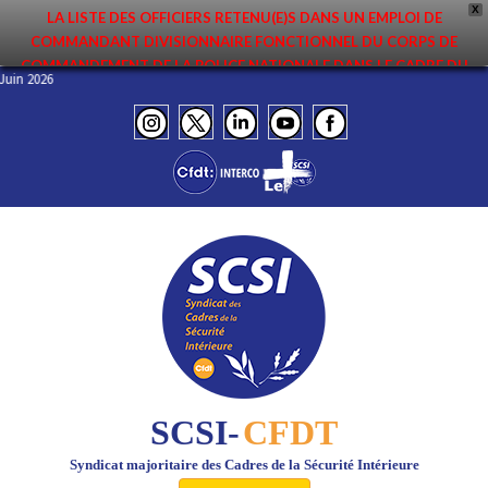
X
LA LISTE DES OFFICIERS RETENU(E)S DANS UN EMPLOI DE
COMMANDANT DIVISIONNAIRE FONCTIONNEL DU CORPS DE
COMMANDEMENT DE LA POLICE NATIONALE DANS LE CADRE DU
 – Juin 2026
PREMIER MOUVEMENT 2026 A ÉTÉ DIFFUSÉE. ELLE EST DISPONIBLE EN
PAGES PROTÉGÉES DU SITE. FÉLICITATIONS AUX NOMMÉ(E)S !
SCSI-
CFDT
Syndicat majoritaire des Cadres de la Sécurité Intérieure