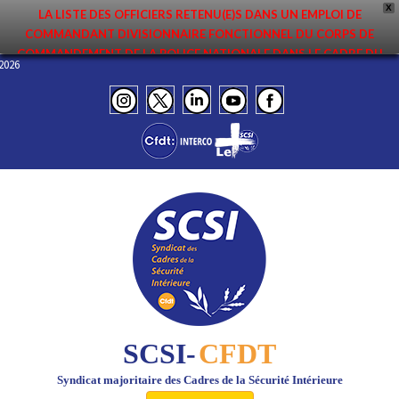
X
LA LISTE DES OFFICIERS RETENU(E)S DANS UN EMPLOI DE
COMMANDANT DIVISIONNAIRE FONCTIONNEL DU CORPS DE
COMMANDEMENT DE LA POLICE NATIONALE DANS LE CADRE DU
n 2026
PREMIER MOUVEMENT 2026 A ÉTÉ DIFFUSÉE. ELLE EST DISPONIBLE EN
PAGES PROTÉGÉES DU SITE. FÉLICITATIONS AUX NOMMÉ(E)S !
SCSI-
CFDT
Syndicat majoritaire des Cadres de la Sécurité Intérieure