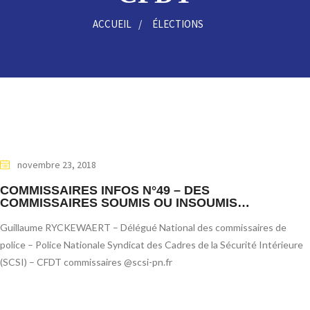
ACCUEIL
ÉLECTIONS
novembre 23, 2018
COMMISSAIRES INFOS N°49 – DES
COMMISSAIRES SOUMIS OU INSOUMIS…
Guillaume RYCKEWAERT – Délégué National des commissaires de
police – Police Nationale Syndicat des Cadres de la Sécurité Intérieure
(SCSI) – CFDT commissaires @scsi-pn.fr