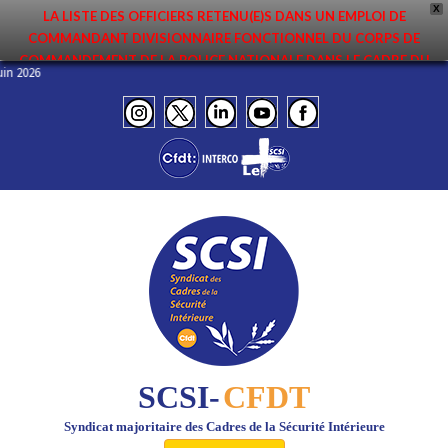
X
LA LISTE DES OFFICIERS RETENU(E)S DANS UN EMPLOI DE
COMMANDANT DIVISIONNAIRE FONCTIONNEL DU CORPS DE
COMMANDEMENT DE LA POLICE NATIONALE DANS LE CADRE DU
 Juin 2026
PREMIER MOUVEMENT 2026 A ÉTÉ DIFFUSÉE. ELLE EST DISPONIBLE EN
PAGES PROTÉGÉES DU SITE. FÉLICITATIONS AUX NOMMÉ(E)S !
SCSI-
CFDT
Syndicat majoritaire des Cadres de la Sécurité Intérieure