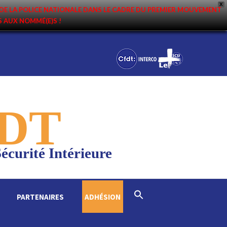
X
DE LA POLICE NATIONALE DANS LE CADRE DU PREMIER MOUVEMENT
NS AUX NOMMÉ(E)S !
DT
écurité Intérieure
Search
PARTENAIRES
ADHÉSION
for:
Search Button