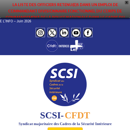
X
LA LISTE DES OFFICIERS RETENU(E)S DANS UN EMPLOI DE
COMMANDANT DIVISIONNAIRE FONCTIONNEL DU CORPS DE
COMMANDEMENT DE LA POLICE NATIONALE DANS LE CADRE DU
IEL DE L’INFO – Juin 2026
PREMIER MOUVEMENT 2026 A ÉTÉ DIFFUSÉE. ELLE EST DISPONIBLE EN
PAGES PROTÉGÉES DU SITE. FÉLICITATIONS AUX NOMMÉ(E)S !
SCSI-
CFDT
Syndicat majoritaire des Cadres de la Sécurité Intérieure