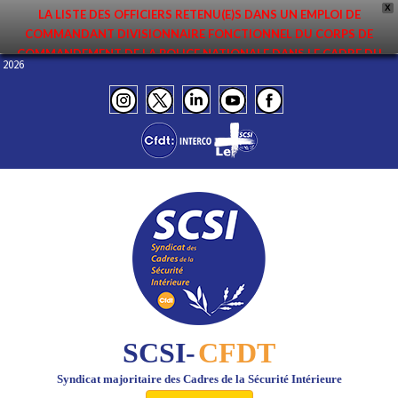
X
LA LISTE DES OFFICIERS RETENU(E)S DANS UN EMPLOI DE
COMMANDANT DIVISIONNAIRE FONCTIONNEL DU CORPS DE
COMMANDEMENT DE LA POLICE NATIONALE DANS LE CADRE DU
uin 2026
PREMIER MOUVEMENT 2026 A ÉTÉ DIFFUSÉE. ELLE EST DISPONIBLE EN
PAGES PROTÉGÉES DU SITE. FÉLICITATIONS AUX NOMMÉ(E)S !
SCSI-
CFDT
Syndicat majoritaire des Cadres de la Sécurité Intérieure