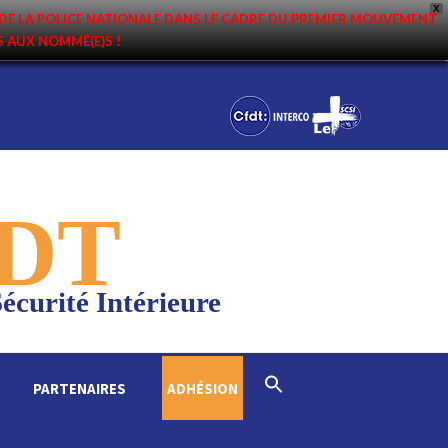
X
DE LA POLICE NATIONALE DANS LE CADRE DU PREMIER MOUVEMENT
NS AUX NOMMÉ(E)S !
DT
écurité Intérieure
Search
PARTENAIRES
ADHÉSION
for:
Search Button