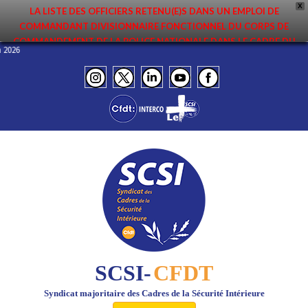
X
LA LISTE DES OFFICIERS RETENU(E)S DANS UN EMPLOI DE
COMMANDANT DIVISIONNAIRE FONCTIONNEL DU CORPS DE
COMMANDEMENT DE LA POLICE NATIONALE DANS LE CADRE DU
in 2026
PREMIER MOUVEMENT 2026 A ÉTÉ DIFFUSÉE. ELLE EST DISPONIBLE EN
PAGES PROTÉGÉES DU SITE. FÉLICITATIONS AUX NOMMÉ(E)S !
SCSI-
CFDT
Syndicat majoritaire des Cadres de la Sécurité Intérieure