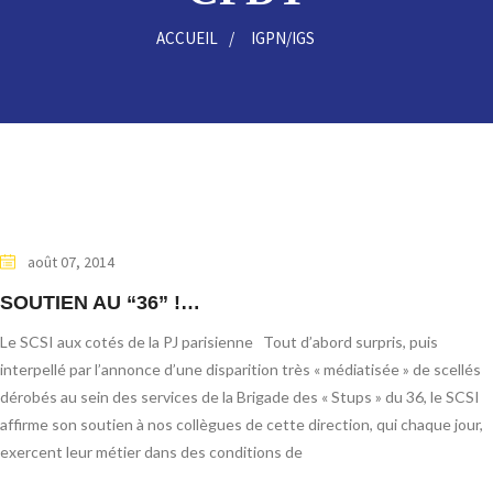
ACCUEIL
IGPN/IGS
août 07, 2014
SOUTIEN AU “36” !…
Le SCSI aux cotés de la PJ parisienne Tout d’abord surpris, puis
interpellé par l’annonce d’une disparition très « médiatisée » de scellés
dérobés au sein des services de la Brigade des « Stups » du 36, le SCSI
affirme son soutien à nos collègues de cette direction, qui chaque jour,
exercent leur métier dans des conditions de