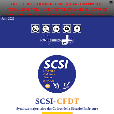
X
LA LISTE DES OFFICIERS RETENU(E)S DANS UN EMPLOI DE
COMMANDANT DIVISIONNAIRE FONCTIONNEL DU CORPS DE
COMMANDEMENT DE LA POLICE NATIONALE DANS LE CADRE DU
FO – Juin 2026
PREMIER MOUVEMENT 2026 A ÉTÉ DIFFUSÉE. ELLE EST DISPONIBLE EN
PAGES PROTÉGÉES DU SITE. FÉLICITATIONS AUX NOMMÉ(E)S !
SCSI-
CFDT
Syndicat majoritaire des Cadres de la Sécurité Intérieure