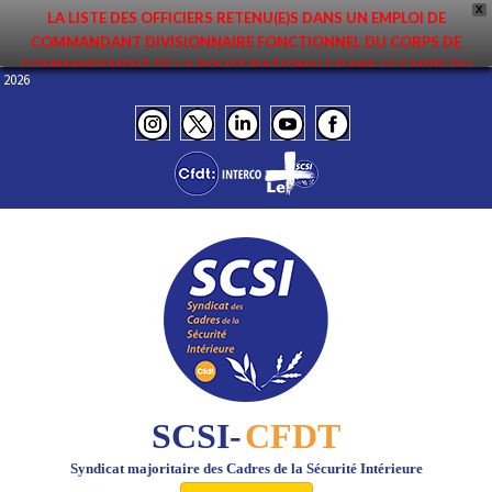
X
LA LISTE DES OFFICIERS RETENU(E)S DANS UN EMPLOI DE
COMMANDANT DIVISIONNAIRE FONCTIONNEL DU CORPS DE
COMMANDEMENT DE LA POLICE NATIONALE DANS LE CADRE DU
in 2026
PREMIER MOUVEMENT 2026 A ÉTÉ DIFFUSÉE. ELLE EST DISPONIBLE EN
PAGES PROTÉGÉES DU SITE. FÉLICITATIONS AUX NOMMÉ(E)S !
SCSI-
CFDT
Syndicat majoritaire des Cadres de la Sécurité Intérieure