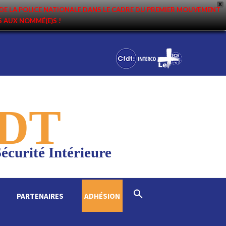
X
DE LA POLICE NATIONALE DANS LE CADRE DU PREMIER MOUVEMENT
NS AUX NOMMÉ(E)S !
DT
écurité Intérieure
Search
PARTENAIRES
ADHÉSION
for:
Search Button